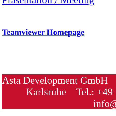
Teamviewer Homepage
Asta Development GmbH
Karlsruhe
Tel.: +49 
info@