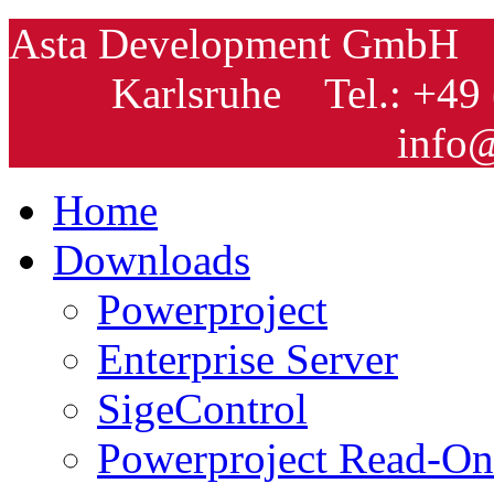
Asta Development GmbH
Karlsruhe
Tel.: +49 
info@
Home
Downloads
Powerproject
Enterprise Server
SigeControl
Powerproject Read-On