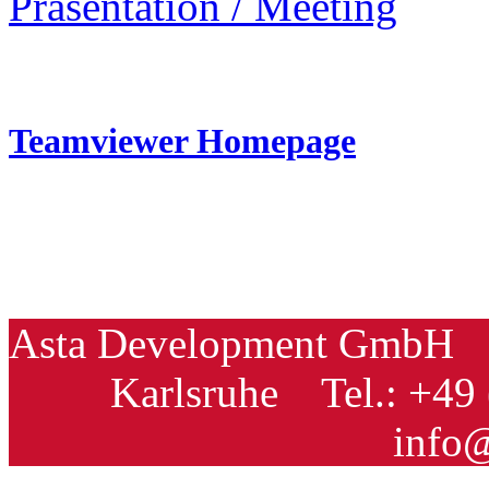
Präsentation / Meeting
Teamviewer Homepage
Asta Development GmbH
Karlsruhe
Tel.: +49 
info@